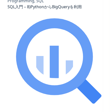
Programming
,
SQL
SQL入門 – 8)PythonからBigQueryを利用