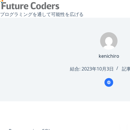
コ
ン
プログラミングを通して可能性を広げる
テ
ン
ツ
へ
ス
キ
kenichiro
ッ
プ
結合: 2023年10月3日
記事