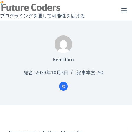
コ
ン
プログラミングを通して可能性を広げる
テ
ン
ツ
へ
ス
キ
kenichiro
ッ
プ
結合: 2023年10月3日
記事本文: 50