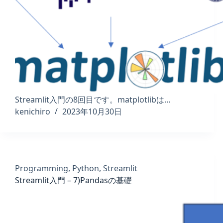
Streamlit入門の8回目です。matplotlibは…
kenichiro
2023年10月30日
Programming
,
Python
,
Streamlit
Streamlit入門 – 7)Pandasの基礎