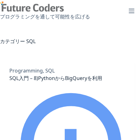
コ
ン
プログラミングを通して可能性を広げる
テ
ン
ツ
へ
カテゴリー
SQL
ス
キ
ッ
Programming
,
SQL
プ
SQL入門 – 8)PythonからBigQueryを利用