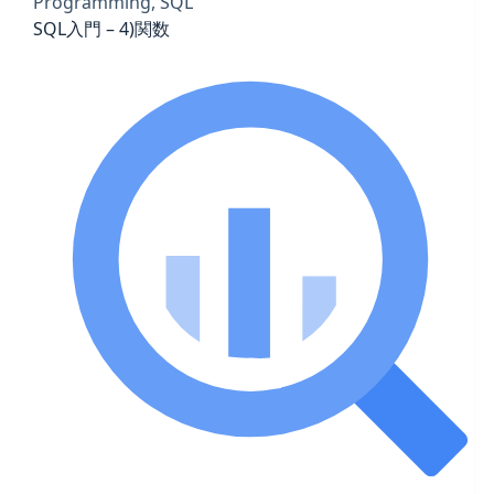
Programming
,
SQL
SQL入門 – 4)関数