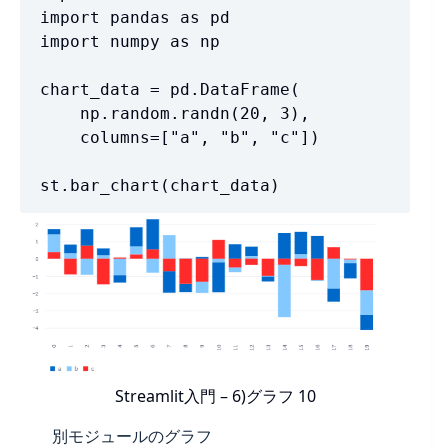
import pandas as pd

import numpy as np

chart_data = pd.DataFrame(

    np.random.randn(20, 3),

    columns=["a", "b", "c"])

st.bar_chart(chart_data)
Streamlit入門 – 6)グラフ 10
別モジュールのグラフ