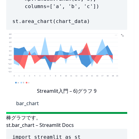
    columns=['a', 'b', 'c'])

st.area_chart(chart_data)
Streamlit入門 – 6)グラフ 9
bar_chart
棒グラフです。
st.bar_chart – Streamlit Docs
import streamlit as st
