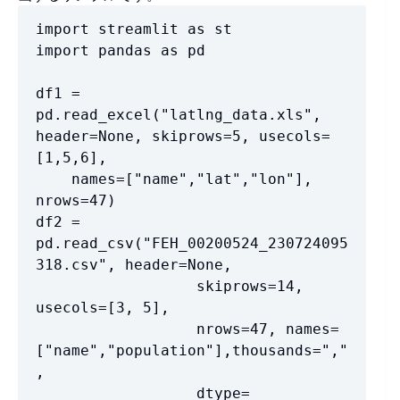
import streamlit as st

import pandas as pd

df1 = 
pd.read_excel("latlng_data.xls", 
header=None, skiprows=5, usecols=
[1,5,6], 

    names=["name","lat","lon"], 
nrows=47)

df2 = 
pd.read_csv("FEH_00200524_230724095
318.csv", header=None, 

                  skiprows=14, 
usecols=[3, 5], 

                  nrows=47, names=
["name","population"],thousands=","
, 

                  dtype=