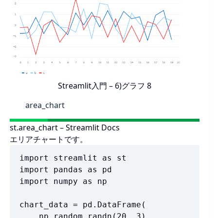
Streamlit入門 – 6)グラフ 8
area_chart
st.area_chart – Streamlit Docs
エリアチャートです。
import streamlit as st

import pandas as pd

import numpy as np

chart_data = pd.DataFrame(

    np.random.randn(20, 3),
