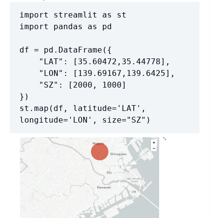
import streamlit as st

import pandas as pd

df = pd.DataFrame({

    "LAT": [35.60472,35.44778],

    "LON": [139.69167,139.6425],

    "SZ": [2000, 1000]

})

st.map(df, latitude='LAT', 
longitude='LON', size="SZ")