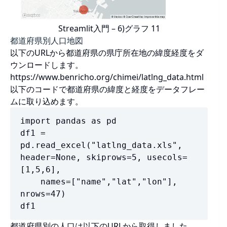
Streamlit入門 – 6)グラフ 11
都道府県別人口地図
以下のURLから都道府県の県庁所在地の緯度経度をダ
ウンロードします。
https://www.benricho.org/chimei/latlng_data.html
以下のコードで都道府県の緯度と経度をデータフレー
ムに取り込めます。
import pandas as pd

df1 = 
pd.read_excel("latlng_data.xls", 
header=None, skiprows=5, usecols=
[1,5,6], 

    names=["name","lat","lon"], 
nrows=47)

df1
都道府県別の人口は以下のURLから取得しました。