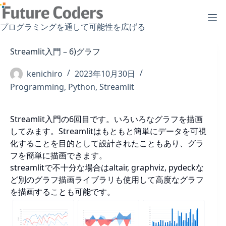
コ
ン
プログラミングを通して可能性を広げる
テ
ン
Streamlit入門 – 6)グラフ
ツ
へ
kenichiro
2023年10月30日
ス
Programming
,
Python
,
Streamlit
キ
ッ
プ
Streamlit入門の6回目です。いろいろなグラフを描画
してみます。Streamlitはもともと簡単にデータを可視
化することを目的として設計されたこともあり、グラ
フを簡単に描画できます。
streamlitで不十分な場合はaltair, graphviz, pydeckな
ど別のグラフ描画ライブラリも使用して高度なグラフ
を描画することも可能です。