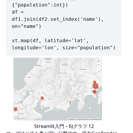
{"population":int})

df = 
df1.join(df2.set_index('name'), 
on="name")

st.map(df, latitude='lat', 
longitude='lon', size="population")
Streamlit入門 – 6)グラフ 12