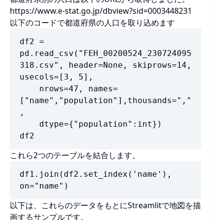
https://www.e-stat.go.jp/dbview?sid=0003448231
以下のコードで都道府県の人口を取り込めます
df2 = 
pd.read_csv("FEH_00200524_230724095
318.csv", header=None, skiprows=14, 
usecols=[3, 5], 

    nrows=47, names=
["name","population"],thousands=","
, 

    dtype={"population":int})

df2
これら2つのテーブルを結合します。
df1.join(df2.set_index('name'), 
on="name")
以下は、これらのデータをもとにStreamlitで地図を描
画するサンプルです。