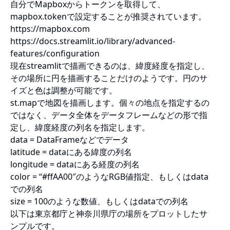
自分でMapboxからトークンを取得して、
mapbox.tokenで設定することが推奨されています。
https://mapbox.com
https://docs.streamlit.io/library/advanced-
features/configuration
現在streamlitで描画できるのは、緯度経度を指定し、
その場所に円を描画することだけのようです。円のサ
イズと色は調整が可能です。
st.mapで地図を描画します。個々の地点を指定するの
ではなく、データ全体をデータフレームなどの形で指
定し、緯度経度の列名を指定します。
data = DataFrameなどでデータ
latitude = dataにある緯度の列名
longitude = dataにある経度の列名
color = “#ffAA00″のようなRGB値指定、もしくはdata
での列名
size = 100のような数値、もしくはdataでの列名
以下は東京都庁と神奈川県庁の場所をプロットしたサ
ンプルです。