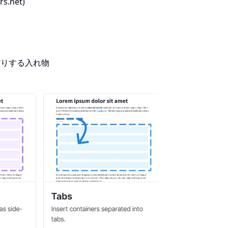
rs.net)
んだりする入れ物