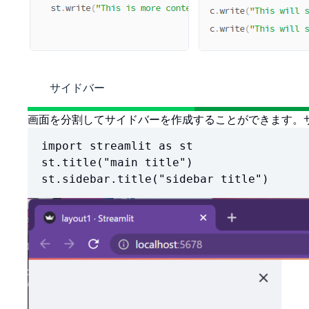
サイドバー
画面を分割してサイドバーを作成することができます。サイ
import streamlit as st

st.title("main title")

st.sidebar.title("sidebar title")