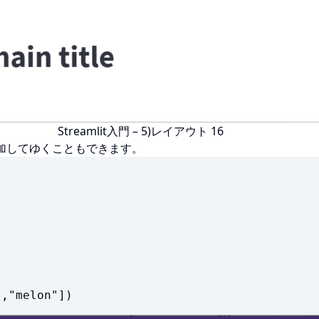
Streamlit入門 – 5)レイアウト 16
追加してゆくこともできます。
e","melon"])