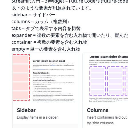
Streamlit入門 – 3)Widget – Future Coders (future-code
以下のような要素が用意されています。
sidebar = サイドバー
columns = カラム（複数列）
tabs = タブで表示する内容を切替
expander = 複数の要素を含む入れ物で開いたり、畳
container = 複数の要素を含む入れ物
empty = 単一の要素を含む入れ物