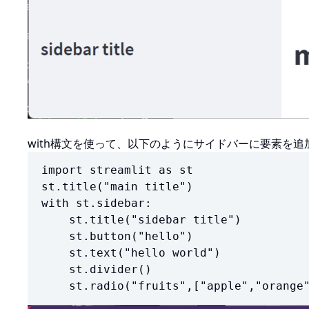
with構文を使って、以下のようにサイドバーに要素を
import streamlit as st

st.title("main title")

with st.sidebar:

    st.title("sidebar title")

    st.button("hello")

    st.text("hello world")

    st.divider()

    st.radio("fruits",["apple","orang