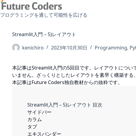
コ
ン
プログラミングを通して可能性を広げる
テ
ン
ツ
Streamlit入門 – 5)レイアウト
へ
ス
kenichiro
2023年10月30日
Programming
,
Py
キ
ッ
本記事はStreamlit入門の5回目です。レイアウトに
プ
いません。ざっくりとしたレイアウトを素早く構築する
本記事はFuture Coders独自教材からの抜粋です。
Streamlit入門 – 5)レイアウト 目次
サイドバー
カラム
タブ
エキスパンダー