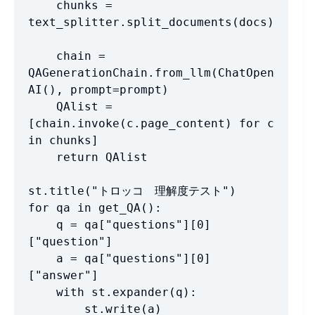
    chunks = 
text_splitter.split_documents(docs)

    chain = 
QAGenerationChain.from_llm(ChatOpen
AI(), prompt=prompt)

    QAlist = 
[chain.invoke(c.page_content) for c 
in chunks]

    return QAlist

st.title("トロッコ　理解度テスト")

for qa in get_QA():

    q = qa["questions"][0]
["question"]

    a = qa["questions"][0]
["answer"]

    with st.expander(q):

        st.write(a)