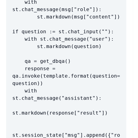
    with 
st.chat_message(msg["role"]):

        st.markdown(msg["content"])

if question := st.chat_input(""):

    with st.chat_message("user"):

        st.markdown(question)

    qa = get_dbqa()

    response = 
qa.invoke(template.format(question=
question))

    with 
st.chat_message("assistant"):

st.markdown(response["result"])

st.session_state["msg"].append({"ro