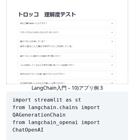
LangChain入門 – 10)アプリ例 3
import streamlit as st

from langchain.chains import 
QAGenerationChain

from langchain_openai import 
ChatOpenAI
