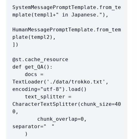
SystemMessagePromptTemplate.from_te
mplate(templ1+" in Japanese."),

HumanMessagePromptTemplate.from_tem
plate(templ2),

])

@st.cache_resource

def get_QA():

    docs = 
TextLoader('./data/trokko.txt', 
encoding="utf-8").load()

    text_splitter = 
CharacterTextSplitter(chunk_size=40
0,

        chunk_overlap=0, 
separator="　"

    )
