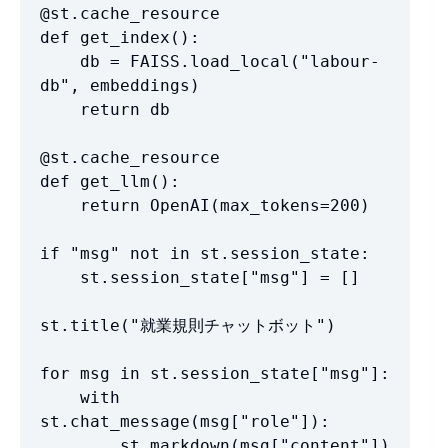
@st.cache_resource

def get_index():

    db = FAISS.load_local("labour-
db", embeddings)

    return db

@st.cache_resource

def get_llm():

    return OpenAI(max_tokens=200)

if "msg" not in st.session_state:

    st.session_state["msg"] = []

st.title("就業規則チャットボット")

for msg in st.session_state["msg"]:

    with 
st.chat_message(msg["role"]):

        st.markdown(msg["content"])
