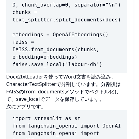
0, chunk_overlap=0, separator="\n")

chunks = 
text_splitter.split_documents(docs)

embeddings = OpenAIEmbeddings()

faiss = 
FAISS.from_documents(chunks, 
embedding=embeddings)

faiss.save_local("labour-db")
Docx2txtLoaderを使ってWord文書を読み込み、
CharacterTextSplitterで分割しています。分割後は
FAISSのfrom_documentsメソッドでベクトル化し
て、save_localでデータを保存しています。
次にアプリです。
import streamlit as st

from langchain_openai import OpenAI

from langchain_openai import 