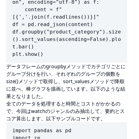
on", encoding="utf-8") as f:

    content = f"
[{','.join(f.readlines())}]"

df = pd.read_json(content)

df.groupby("product_category").size
().sort_values(ascending=False).plo
t.bar()

plt.show()
データフレームのgroupbyメソッドでカテゴリごとに
グループ分けを行い、それぞれのグループの個数を
size()メソッドで取得し、sort_valuesメソッドで降順
に並べ、棒グラフを描画しています。以下のような結
果となりました。
全てのデータを処理すると時間とコストがかかるの
で、今回はwatchのジャンルのみ抽出して、要約とス
コア算出します。以下サンプルコードです。
import pandas as pd

import re
