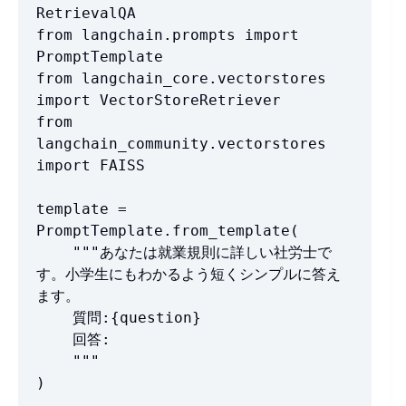
RetrievalQA

from langchain.prompts import 
PromptTemplate

from langchain_core.vectorstores 
import VectorStoreRetriever

from 
langchain_community.vectorstores 
import FAISS

template = 
PromptTemplate.from_template(

    """あなたは就業規則に詳しい社労士で
す。小学生にもわかるよう短くシンプルに答え
ます。

    質問:{question}

    回答:

    """

)
