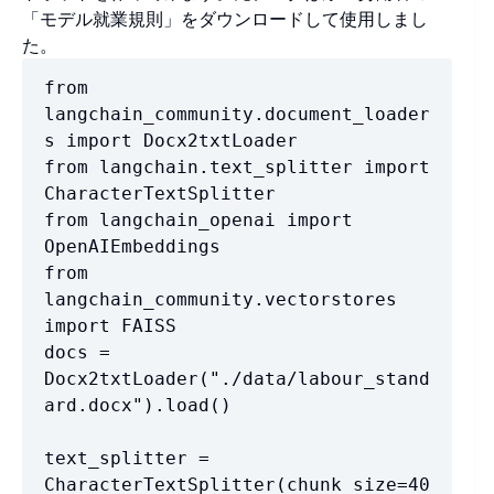
「モデル就業規則」をダウンロードして使用しまし
た。
from 
langchain_community.document_loader
s import Docx2txtLoader

from langchain.text_splitter import 
CharacterTextSplitter

from langchain_openai import 
OpenAIEmbeddings

from 
langchain_community.vectorstores 
import FAISS

docs = 
Docx2txtLoader("./data/labour_stand
ard.docx").load()

text_splitter = 
CharacterTextSplitter(chunk_size=40