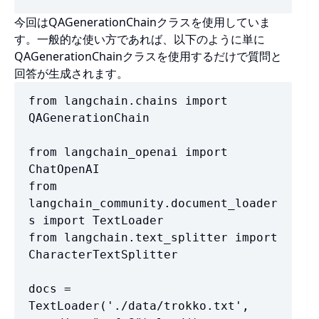
今回はQAGenerationChainクラスを使用していま
す。一般的な使い方であれば、以下のように単に
QAGenerationChainクラスを使用するだけで質問と
回答が生成されます。
from langchain.chains import 
QAGenerationChain

from langchain_openai import 
ChatOpenAI

from 
langchain_community.document_loader
s import TextLoader

from langchain.text_splitter import 
CharacterTextSplitter

docs = 
TextLoader('./data/trokko.txt', 