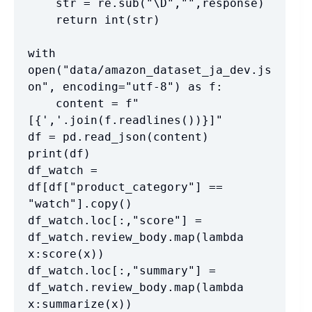
    str = re.sub("\D","",response)

    return int(str) 

with 
open("data/amazon_dataset_ja_dev.js
on", encoding="utf-8") as f:

    content = f"
[{','.join(f.readlines())}]"

df = pd.read_json(content)

print(df)

df_watch = 
df[df["product_category"] == 
"watch"].copy()

df_watch.loc[:,"score"] = 
df_watch.review_body.map(lambda 
x:score(x))

df_watch.loc[:,"summary"] = 
df_watch.review_body.map(lambda 
x:summarize(x))
