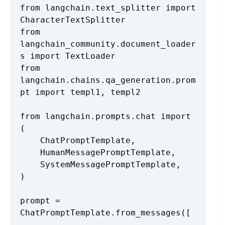
from langchain.text_splitter import 
CharacterTextSplitter

from 
langchain_community.document_loader
s import TextLoader

from 
langchain.chains.qa_generation.prom
pt import templ1, templ2

from langchain.prompts.chat import 
(

    ChatPromptTemplate,

    HumanMessagePromptTemplate,

    SystemMessagePromptTemplate,

)

prompt = 
ChatPromptTemplate.from_messages([
