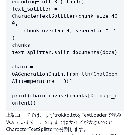
encoding="utf-8").load()

text_splitter = 
CharacterTextSplitter(chunk_size=40
0,

    chunk_overlap=0, separator="　"

)

chunks = 
text_splitter.split_documents(docs)

chain = 
QAGenerationChain.from_llm(ChatOpen
AI(temperature = 0))

print(chain.invoke(chunks[0].page_c
ontent))
上記コードでは、まずtrokko.txtをTextLoaderで読み
込んでいます。このままではサイズが大きいので
CharacterTextSplitterで分割します。