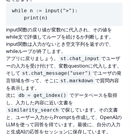
while n := input(">"):

    print(n)
input関数の戻り値が変数nに代入され、その値を
while文で評価してループを続けるか判断します。
input関数は入力がないとき空文字列を返すので、
whileループが終了します。
アプリに戻りましょう。
でユーザ
st.chat_input
ーの入力を受け付けて、変数questionに代入します。
そして
でユーザの発
st.chat_message("user")
言領域を作って、そこに
で質問内容
st.markdown
を表示します。
次に
でデータベースを取得
db = get_index()
し、入力した内容に近い文書を
で探しています。その文書
similarity_search
と、ユーザー入力からPromptを作成して、OpenAIの
LLMを使って回答を得ています。最後に、自分の入力
と生成AIの応答をセッションに保存しています。