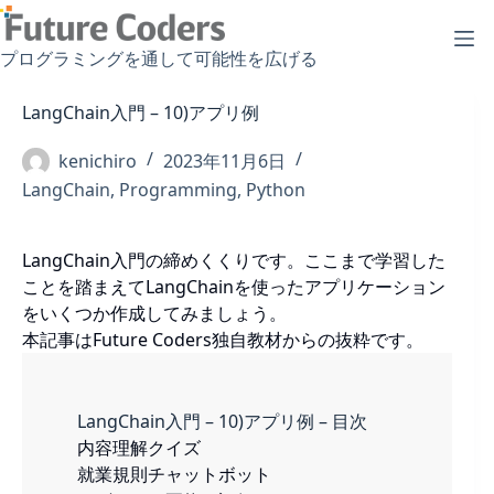
コ
ン
プログラミングを通して可能性を広げる
テ
ン
LangChain入門 – 10)アプリ例
ツ
へ
kenichiro
2023年11月6日
ス
LangChain
,
Programming
,
Python
キ
ッ
プ
LangChain入門の締めくくりです。ここまで学習した
ことを踏まえてLangChainを使ったアプリケーション
をいくつか作成してみましょう。
本記事はFuture Coders独自教材からの抜粋です。
LangChain入門 – 10)アプリ例 – 目次
内容理解クイズ
就業規則チャットボット