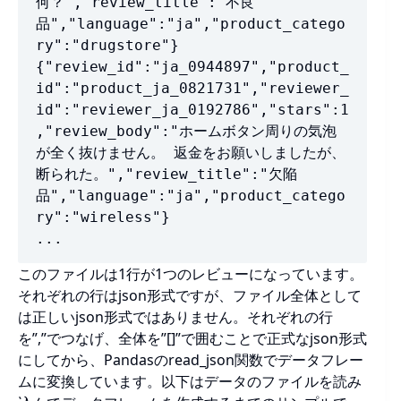
何？","review_title":"不良
品","language":"ja","product_catego
ry":"drugstore"}

{"review_id":"ja_0944897","product_
id":"product_ja_0821731","reviewer_
id":"reviewer_ja_0192786","stars":1
,"review_body":"ホームボタン周りの気泡
が全く抜けません。 返金をお願いしましたが、
断られた。","review_title":"欠陥
品","language":"ja","product_catego
ry":"wireless"}

...
このファイルは1行が1つのレビューになっています。
それぞれの行はjson形式ですが、ファイル全体として
は正しいjson形式ではありません。それぞれの行
を”,”でつなげ、全体を”[]”で囲むことで正式なjson形式
にしてから、Pandasのread_json関数でデータフレー
ムに変換しています。以下はデータのファイルを読み