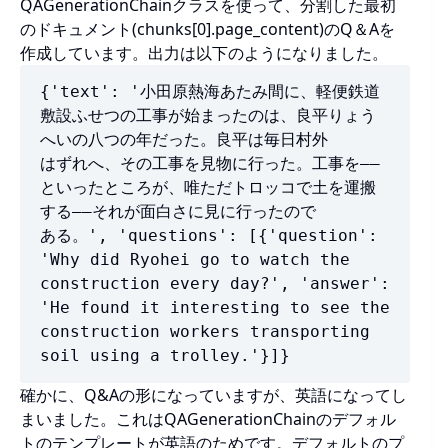
QAGenerationChainクラスを使って、分割した最初
のドキュメント(chunks[0].page_content)のQ＆Aを
作成しています。出力は以下のようになりました。
{'text': '小田原熱海あたみ間に、軽便鉄道
敷設ふせつの工事が始まったのは、良平りょう
へいの八つの年だった。良平は毎日村外

はずれへ、その工事を見物に行った。工事を――
といったところが、唯ただトロッコで土を運搬
する――それが面白さに見に行ったので

ある。', 'questions': [{'question': 
'Why did Ryohei go to watch the 
construction every day?', 'answer': 
'He found it interesting to see the 
construction workers transporting 
soil using a trolley.'}]}
確かに、Q&Aの形になっていますが、英語になってし
まいました。これはQAGenerationChainのデフォル
トのテンプレートが英語のためです。デフォルトのプ