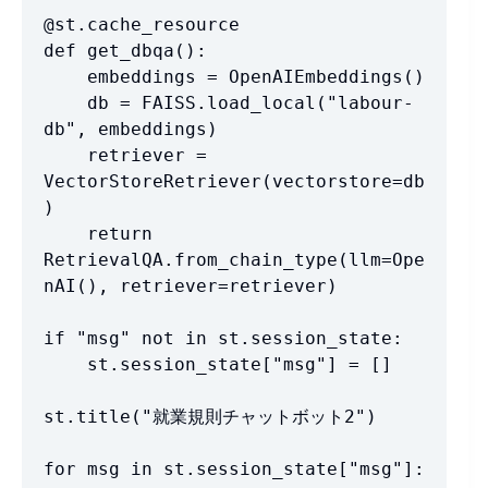
@st.cache_resource

def get_dbqa():

    embeddings = OpenAIEmbeddings()

    db = FAISS.load_local("labour-
db", embeddings)

    retriever = 
VectorStoreRetriever(vectorstore=db
)

    return 
RetrievalQA.from_chain_type(llm=Ope
nAI(), retriever=retriever)

if "msg" not in st.session_state:

    st.session_state["msg"] = []

st.title("就業規則チャットボット2")

for msg in st.session_state["msg"]:
