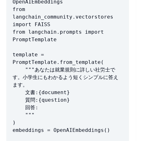
OpenAIEmbeddings

from 
langchain_community.vectorstores 
import FAISS

from langchain.prompts import 
PromptTemplate

template = 
PromptTemplate.from_template(

    """あなたは就業規則に詳しい社労士で
す。小学生にもわかるよう短くシンプルに答え
ます。

    文書:{document}

    質問:{question}

    回答:

    """

)

embeddings = OpenAIEmbeddings()
