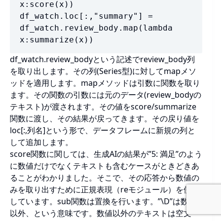
x:score(x))

df_watch.loc[:,"summary"] = 
df_watch.review_body.map(lambda 
x:summarize(x))
df_watch.review_bodyという記述でreview_body列
を取り出します。その列(Series型)に対してmapメソ
ッドを適用します。mapメソッドは引数に関数を取り
ます。その関数の引数には元のデータ(review_bodyの
テキスト)が渡されます。その値をscore/summarize
関数に渡し、その結果が戻ってきます。その戻り値を
loc[:,列名]という形で、データフレームに新規の列と
して追加します。
score関数に関しては、生成AIの結果が”5: 満足”のよう
に数値だけでなくテキストも含むケースがときどきあ
ることがわかりました。そこで、その応答から数値の
みを取り出すために正規表現（reモジュール）を使用
しています。sub関数は置換を行います。”\D”は数値
以外、という意味です。数値以外のテキストは空文