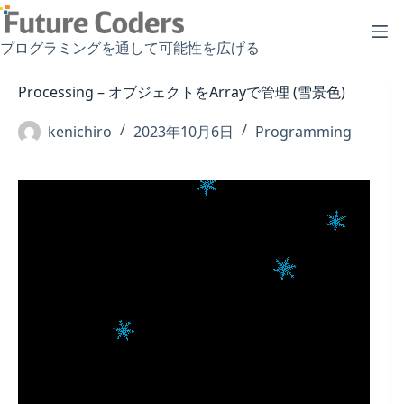
コ
ン
プログラミングを通して可能性を広げる
テ
ン
Processing – オブジェクトをArrayで管理 (雪景色)
ツ
へ
kenichiro
2023年10月6日
Programming
ス
キ
ッ
プ