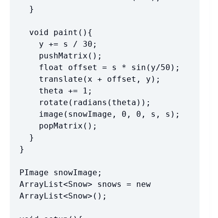
  }

  void paint(){

    y += s / 30;

    pushMatrix();

    float offset = s * sin(y/50);

    translate(x + offset, y);

    theta += 1;

    rotate(radians(theta));

    image(snowImage, 0, 0, s, s);

    popMatrix();

  }

}

PImage snowImage;

ArrayList<Snow> snows = new 
ArrayList<Snow>();
