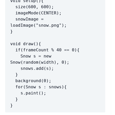
void setup(){

  size(600, 600);

  imageMode(CENTER);

  snowImage = 
loadImage("snow.png");  

}

void draw(){

  if(frameCount % 40 == 0){

    Snow s = new 
Snow(random(width), 0);

    snows.add(s);

  }

  background(0);

  for(Snow s : snows){

    s.paint();

  }

}