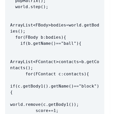
  popMatrix();

  world.step();

ArrayList<FBody>bodies=world.getBod
ies();

  for(FBody b:bodies){

    if(b.getName()=="ball"){

ArrayList<FContact>contacts=b.getCo
ntacts();

      for(FContact c:contacts){

if(c.getBody1().getName()=="block")
{

world.remove(c.getBody1());

          score+=1;
