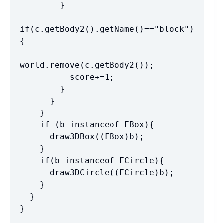
        }

if(c.getBody2().getName()=="block")
{

world.remove(c.getBody2());

          score+=1;

        }

      }

    }

    if (b instanceof FBox){

      draw3DBox((FBox)b);

    }

    if(b instanceof FCircle){

      draw3DCircle((FCircle)b);

    }

  }

}
