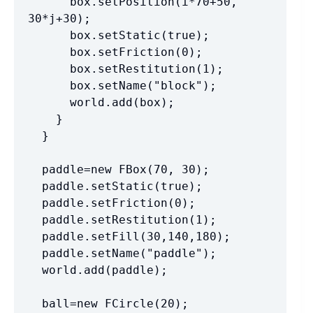
      box.setPosition(i*70+50, 
30*j+30);

      box.setStatic(true);

      box.setFriction(0);

      box.setRestitution(1);

      box.setName("block");

      world.add(box);

    }

  }

  paddle=new FBox(70, 30);

  paddle.setStatic(true);

  paddle.setFriction(0);

  paddle.setRestitution(1);

  paddle.setFill(30,140,180);

  paddle.setName("paddle");

  world.add(paddle);

  ball=new FCircle(20);
