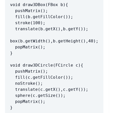
void draw3DBox(FBox b){

  pushMatrix();

  fill(b.getFillColor());

  stroke(100);

  translate(b.getX(),b.getY());

box(b.getWidth(),b.getHeight(),40);

  popMatrix();

}

void draw3DCircle(FCircle c){

  pushMatrix();

  fill(c.getFillColor());

  noStroke();

  translate(c.getX(),c.getY());

  sphere(c.getSize());

  popMatrix();

}