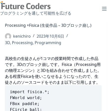
コ
ン
プログラミングを通して可能性を広げる
テ
ン
Processing +Fisica (生徒作品 – 3Dブロック崩し)
ツ
へ
kenichiro
2023年10月6日
ス
3D
,
Processing
,
Programming
キ
ッ
プ
高校生の生徒さんが1コマの授業時間で作成した作品
です。3Dのブロック崩しです。Fisica（Processing用
の物理エンジン）と3Dを組み合わせて作成しました。
ある程度Fisicaを使いこなせるようになったので、生
徒さんのソースコードをそのまま以下に引用します。
import fisica.*;

FWorld world;

FBox paddle;

FCircle ball;
