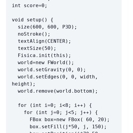
int score=0;

void setup() {

  size(600, 600, P3D);

  noStroke();

  textAlign(CENTER);

  textSize(50);

  Fisica.init(this);

  world=new FWorld();

  world.setGravity(0, 0);

  world.setEdges(0, 0, width, 
height);

  world.remove(world.bottom);

  for (int i=0; i<8; i++) {

    for (int j=0; j<5; j++) {

      FBox box=new FBox( 60, 20);

      box.setFill(j*50, j, 150);
