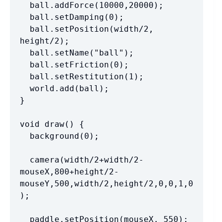
  ball.addForce(10000,20000);

  ball.setDamping(0);

  ball.setPosition(width/2, 
height/2);

  ball.setName("ball");

  ball.setFriction(0);

  ball.setRestitution(1);

  world.add(ball);

}

void draw() {

  background(0);

  camera(width/2+width/2-
mouseX,800+height/2-
mouseY,500,width/2,height/2,0,0,1,0
);

  paddle.setPosition(mouseX, 550);
