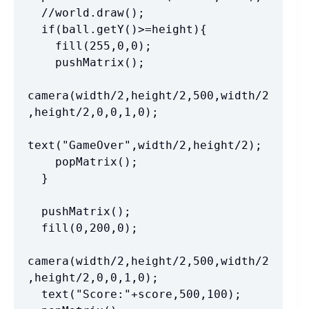
  //world.draw();

  if(ball.getY()>=height){

    fill(255,0,0);

    pushMatrix();

camera(width/2,height/2,500,width/2
,height/2,0,0,1,0);

text("GameOver",width/2,height/2);

    popMatrix();

  }

  pushMatrix();

  fill(0,200,0);

camera(width/2,height/2,500,width/2
,height/2,0,0,1,0);

  text("Score:"+score,500,100);
